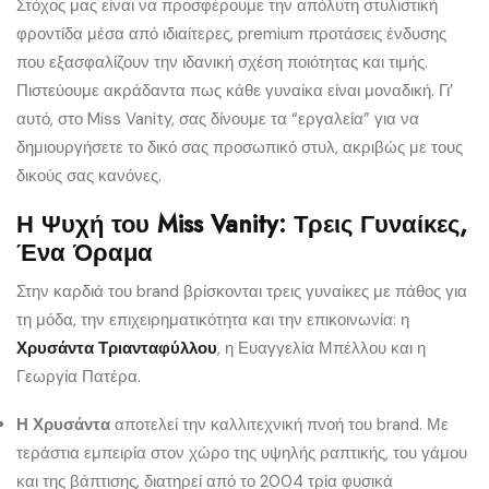
Στόχος μας είναι να προσφέρουμε την απόλυτη στυλιστική
φροντίδα μέσα από ιδιαίτερες, premium προτάσεις ένδυσης
που εξασφαλίζουν την ιδανική σχέση ποιότητας και τιμής.
Πιστεύουμε ακράδαντα πως κάθε γυναίκα είναι μοναδική. Γι’
αυτό, στο Miss Vanity, σας δίνουμε τα “εργαλεία” για να
δημιουργήσετε το δικό σας προσωπικό στυλ, ακριβώς με τους
δικούς σας κανόνες.
Η Ψυχή του Miss Vanity: Τρεις Γυναίκες,
Ένα Όραμα
Στην καρδιά του brand βρίσκονται τρεις γυναίκες με πάθος για
τη μόδα, την επιχειρηματικότητα και την επικοινωνία: η
Χρυσάντα Τριανταφύλλου
, η Ευαγγελία Μπέλλου και η
Γεωργία Πατέρα.
Η Χρυσάντα
αποτελεί την καλλιτεχνική πνοή του brand. Με
τεράστια εμπειρία στον χώρο της υψηλής ραπτικής, του γάμου
και της βάπτισης, διατηρεί από το 2004 τρία φυσικά