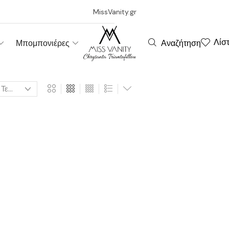
MissVanity.gr
Λίσ
Αναζήτηση
Μπομπονιέρες