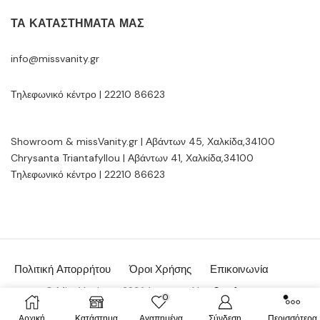
ΤΑ ΚΑΤΑΣΤΉΜΑΤΆ ΜΑΣ
info@missvanity.gr
Τηλεφωνικό κέντρο | 22210 86623
Showroom & missVanity.gr | Αβάντων 45, Χαλκίδα,34100
Chrysanta Triantafyllou | Αβάντων 41, Χαλκίδα,34100
Τηλεφωνικό κέντρο | 22210 86623
Πολιτική Απορρήτου
Όροι Χρήσης
Επικοινωνία
© MissVanity.gr 2026 | powered by:
Gsoftware.gr
0
Αρχική
Κατάστημα
Αγαπημένα
Σύνδεση
Περισσότερα