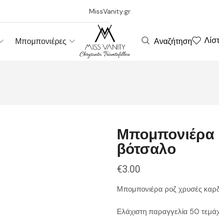
MissVanity.gr
Λίσ
Αναζήτηση
Μπομπονιέρες
Μπομπονιέρα 
βότσαλο
€
3.00
Μπομπονιέρα ροζ χρυσές καρδιέ
Ελάχιστη παραγγελία 50 τεμάχ