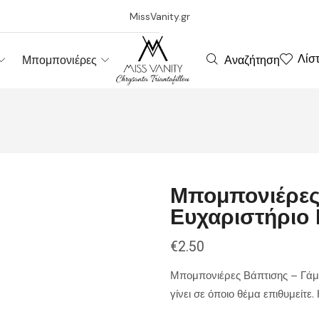
MissVanity.gr
Λίσ
Αναζήτηση
Μπομπονιέρες
Μπομπονιέρες
Ευχαριστήριο 
€
2.50
Μπομπονιέρες Βάπτισης – Γάμο
γίνει σε όποιο θέμα επιθυμείτε.