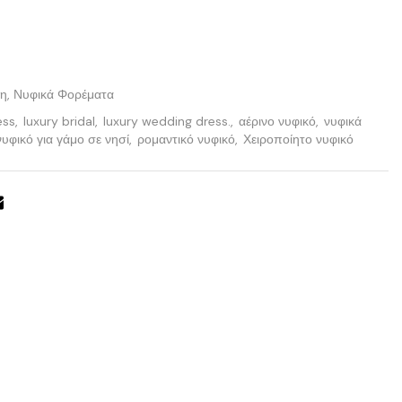
φη
,
Νυφικά Φορέματα
ess
,
luxury bridal
,
luxury wedding dress.
,
αέρινο νυφικό
,
νυφικά
νυφικό για γάμο σε νησί
,
ρομαντικό νυφικό
,
Χειροποίητο νυφικό