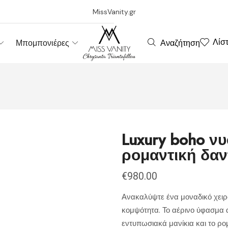
MissVanity.gr
Λίσ
Αναζήτηση
Μπομπονιέρες
Luxury boho νυ
ρομαντική δα
€
980.00
Ανακαλύψτε ένα μοναδικό χειρο
κομψότητα. Το αέρινο ύφασμα α
εντυπωσιακά μανίκια και το ρο