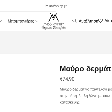
MissVanity.gr
Λίσ
Αναζήτηση
Μπομπονιέρες
Μαύρο δερμάτι
€
74.90
Μαύρο δερμάτινο παντελόνι με 
στην μέση, διπλή ζώνη με εσω
κατασκευής.