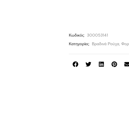
Κωδικός:
300053141
Κατηγορίες:
Βραδινά Ρούχα
,
Φορ