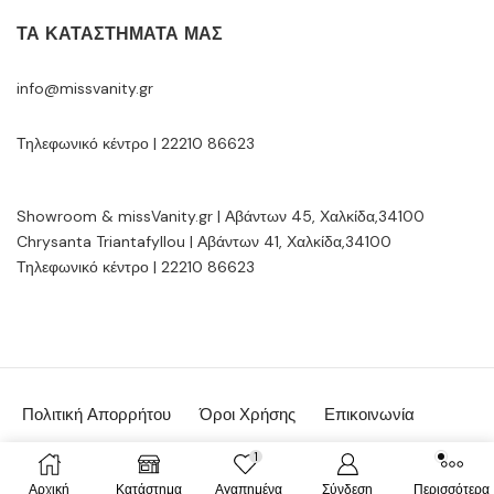
ΤΑ ΚΑΤΑΣΤΉΜΑΤΆ ΜΑΣ
info@missvanity.gr
Τηλεφωνικό κέντρο | 22210 86623
Showroom & missVanity.gr | Αβάντων 45, Χαλκίδα,34100
Chrysanta Triantafyllou | Αβάντων 41, Χαλκίδα,34100
Τηλεφωνικό κέντρο | 22210 86623
Πολιτική Απορρήτου
Όροι Χρήσης
Επικοινωνία
© MissVanity.gr 2026 | powered by:
Gsoftware.gr
1
Αρχική
Κατάστημα
Αγαπημένα
Σύνδεση
Περισσότερα