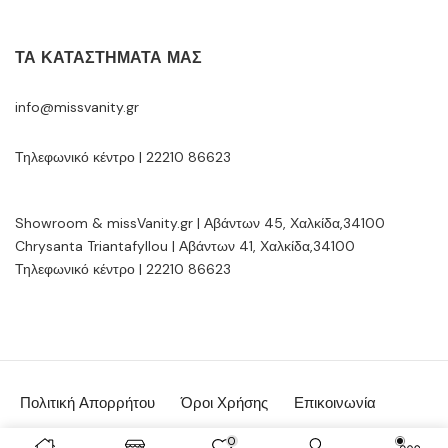
ΤΑ ΚΑΤΑΣΤΉΜΑΤΆ ΜΑΣ
info@missvanity.gr
Τηλεφωνικό κέντρο | 22210 86623
Showroom & missVanity.gr | Αβάντων 45, Χαλκίδα,34100
Chrysanta Triantafyllou | Αβάντων 41, Χαλκίδα,34100
Τηλεφωνικό κέντρο | 22210 86623
Πολιτική Απορρήτου
Όροι Χρήσης
Επικοινωνία
© MissVanity.gr 2026 | powered by:
Gsoftware.gr
0