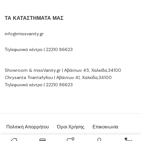
ΤΑ ΚΑΤΑΣΤΉΜΑΤΆ ΜΑΣ
info@missvanity.gr
Τηλεφωνικό κέντρο | 22210 86623
Showroom & missVanity.gr | Αβάντων 45, Χαλκίδα,34100
Chrysanta Triantafyllou | Αβάντων 41, Χαλκίδα,34100
Τηλεφωνικό κέντρο | 22210 86623
Πολιτική Απορρήτου
Όροι Χρήσης
Επικοινωνία
© MissVanity.gr 2026 | powered by:
Gsoftware.gr
0