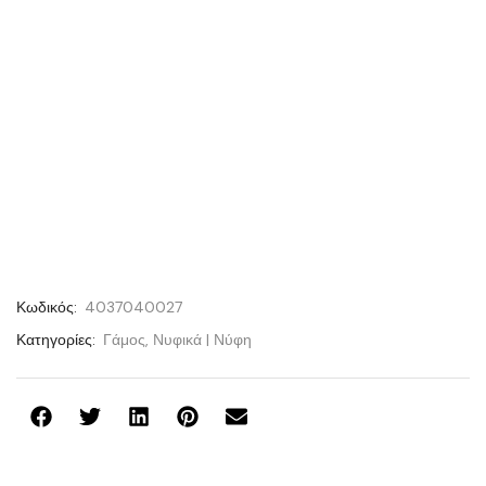
Κωδικός:
4037040027
Κατηγορίες:
Γάμος
,
Νυφικά | Νύφη