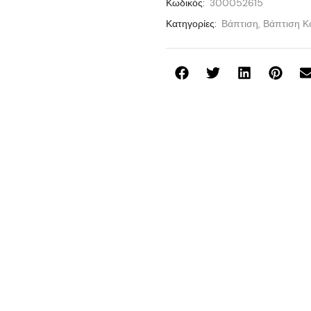
Κωδικός:
300052615
Κατηγορίες:
Βάπτιση
,
Βάπτιση Κο