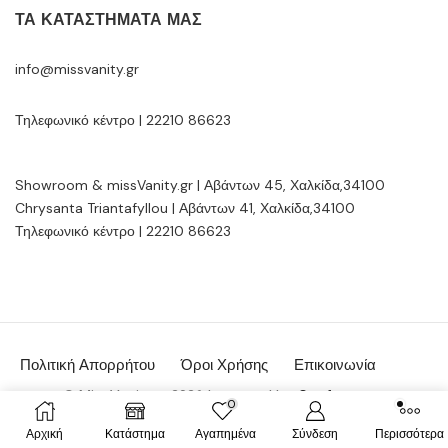
ΤΑ ΚΑΤΑΣΤΉΜΑΤΆ ΜΑΣ
info@missvanity.gr
Τηλεφωνικό κέντρο | 22210 86623
Showroom & missVanity.gr | Αβάντων 45, Χαλκίδα,34100
Chrysanta Triantafyllou | Αβάντων 41, Χαλκίδα,34100
Τηλεφωνικό κέντρο | 22210 86623
Πολιτική Απορρήτου
Όροι Χρήσης
Επικοινωνία
© MissVanity.gr 2026 | powered by:
Gsoftware.gr
0
Αρχική
Κατάστημα
Αγαπημένα
Σύνδεση
Περισσότερα