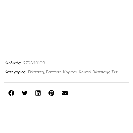
Κωδικός:
276620109
Κατηγορίες:
Βάπτιση
,
Βάπτιση Κορίτσι
,
Κουτιά Βάπτισης Σετ