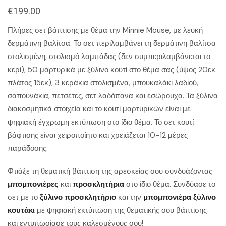
€
199.00
Πλήρες σετ βάπτισης με θέμα την Minnie Mouse, με λευκή
δερμάτινη βαλίτσα. Το σετ περιλαμβάνει τη δερμάτινη βαλίτσα
στολισμένη, στολισμό λαμπάδας (δεν συμπεριλαμβάνεται το
κερί), 50 μαρτυρικά με ξύλινο κουτί στο θέμα σας (ύψος 20εκ.
πλάτος 15εκ), 3 κεράκια στολισμένα, μπουκαλάκι λαδιού,
σαπουνάκια, πετσέτες, σετ λαδόπανα και εσώρουχα. Τα ξύλινα
διακοσμητικά στοιχεία και το κουτί μαρτυρικών είναι με
ψηφιακή έγχρωμη εκτύπωση στο ίδιο θέμα. Το σετ κουτί
βάφτισης είναι χειροποίητο και χρειάζεται 10-12 μέρες
παράδοσης.
Φτιάξε τη θεματική βάπτιση της αρεσκείας σου συνδυάζοντας
μπομπονιέρες
και
προσκλητήρια
στο ίδιο θέμα. Συνδύασε το
σετ με το
ξύλινο προσκλητήριο
και την
μπομπονιέρα ξύλινο
κουτάκι
με ψηφιακή εκτύπωση της θεματικής σου βάπτισης
και εντυπωσίασε τους καλεσμένους σου!