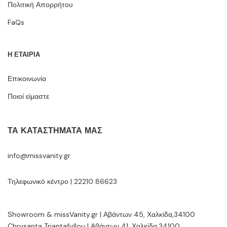
Πολιτική Απορρήτου
FaQs
Η ΕΤΑΙΡΙΑ
Επικοινωνία
Ποιοί είμαστε
ΤΑ ΚΑΤΑΣΤΉΜΑΤΆ ΜΑΣ
info@missvanity.gr
Τηλεφωνικό κέντρο | 22210 86623
Showroom & missVanity.gr | Αβάντων 45, Χαλκίδα,34100
Chrysanta Triantafyllou | Αβάντων 41, Χαλκίδα,34100