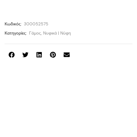
Κωδικός:
300052575
Κατηγορίες:
Γάμος
,
Νυφικά | Νύφη