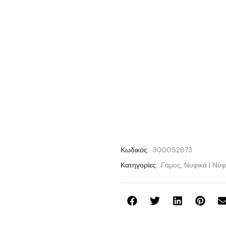
Κωδικός:
300052873
Κατηγορίες:
Γάμος
,
Νυφικά | Νύ