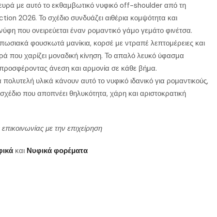
ευρά με αυτό το εκθαμβωτικό νυφικό off-shoulder από τη
ction 2026. Το σχέδιο συνδυάζει αιθέρια κομψότητα και
η νύφη που ονειρεύεται έναν ρομαντικό γάμο γεμάτο φινέτσα.
υπωσιακά φουσκωτά μανίκια, κορσέ με ντραπέ λεπτομέρειες και
υρά που χαρίζει μοναδική κίνηση. Το απαλό λευκό ύφασμα
 προσφέροντας άνεση και αρμονία σε κάθε βήμα.
 πολυτελή υλικά κάνουν αυτό το νυφικό ιδανικό για ρομαντικούς,
σχέδιο που αποπνέει θηλυκότητα, χάρη και αριστοκρατική
 επικοινωνίας με την επιχείρηση
φικά
και
Νυφικά φορέματα