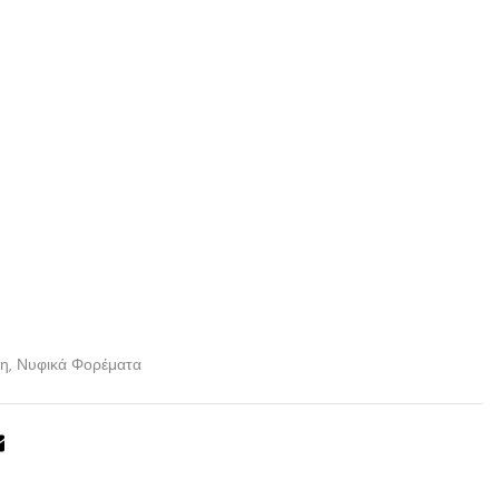
φη
,
Νυφικά Φορέματα