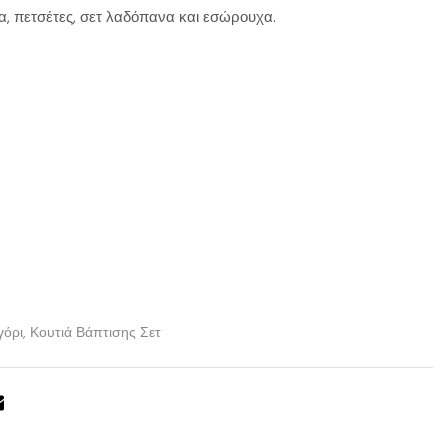
α, πετσέτες, σετ λαδόπανα και εσώρουχα.
γόρι
,
Κουτιά Βάπτισης Σετ