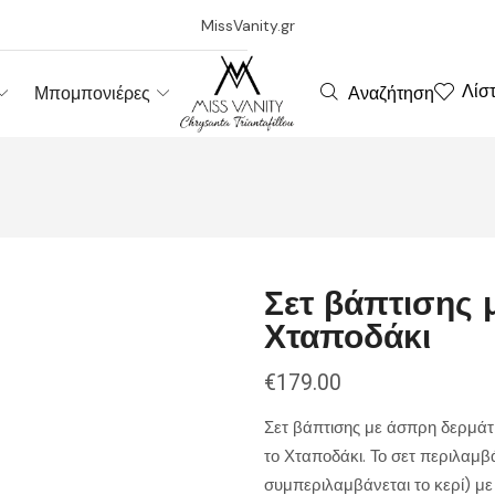
MissVanity.gr
Λίσ
Αναζήτηση
Μπομπονιέρες
Σετ βάπτισης μ
Χταποδάκι
€
179.00
Σετ βάπτισης με άσπρη δερμάτι
το Χταποδάκι. Το σετ περιλαμβ
συμπεριλαμβάνεται το κερί) με