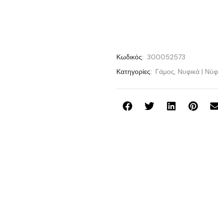
Κωδικός:
300052573
Κατηγορίες:
Γάμος
,
Νυφικά | Νύ