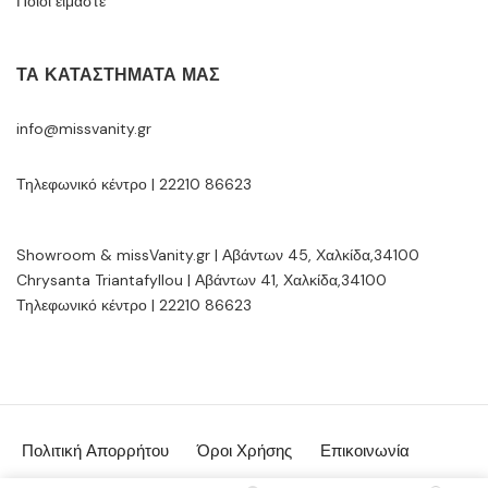
Ποιοί είμαστε
ΤΑ ΚΑΤΑΣΤΉΜΑΤΆ ΜΑΣ
info@missvanity.gr
Τηλεφωνικό κέντρο | 22210 86623
Showroom & missVanity.gr | Αβάντων 45, Χαλκίδα,34100
Chrysanta Triantafyllou | Αβάντων 41, Χαλκίδα,34100
Τηλεφωνικό κέντρο | 22210 86623
Πολιτική Απορρήτου
Όροι Χρήσης
Επικοινωνία
© MissVanity.gr 2026 | powered by:
Gsoftware.gr