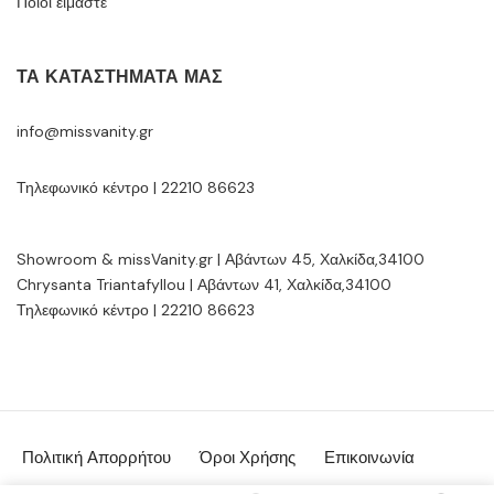
Ποιοί είμαστε
ΤΑ ΚΑΤΑΣΤΉΜΑΤΆ ΜΑΣ
info@missvanity.gr
Τηλεφωνικό κέντρο | 22210 86623
Showroom & missVanity.gr | Αβάντων 45, Χαλκίδα,34100
Chrysanta Triantafyllou | Αβάντων 41, Χαλκίδα,34100
Τηλεφωνικό κέντρο | 22210 86623
Πολιτική Απορρήτου
Όροι Χρήσης
Επικοινωνία
© MissVanity.gr 2026 | powered by:
Gsoftware.gr