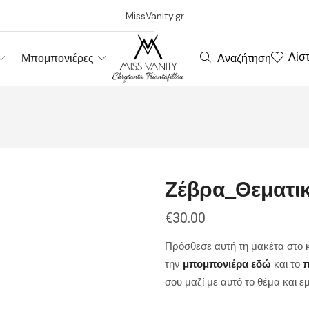
MissVanity.gr
Λίσ
Αναζήτηση
Μπομπονιέρες
Ζέβρα_Θεματι
€
30.00
Πρόσθεσε αυτή τη μακέτα στο κ
την
μπομπονιέρα εδώ
και το
π
σου μαζί με αυτό το θέμα και 