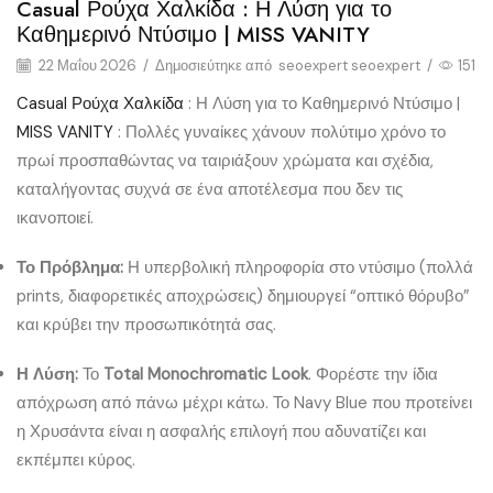
Casual Ρούχα Χαλκίδα : Η Λύση για το
Καθημερινό Ντύσιμο | MISS VANITY
22 Μαΐου 2026
/
Δημοσιεύτηκε από
seoexpert seoexpert
/
151
Casual Ρούχα Χαλκίδα
: Η Λύση για το Καθημερινό Ντύσιμο |
MISS VANITY
: Πολλές γυναίκες χάνουν πολύτιμο χρόνο το
πρωί προσπαθώντας να ταιριάξουν χρώματα και σχέδια,
καταλήγοντας συχνά σε ένα αποτέλεσμα που δεν τις
ικανοποιεί.
Το Πρόβλημα:
Η υπερβολική πληροφορία στο ντύσιμο (πολλά
prints, διαφορετικές αποχρώσεις) δημιουργεί “οπτικό θόρυβο”
και κρύβει την προσωπικότητά σας.
Η Λύση:
Το
Total Monochromatic Look
. Φορέστε την ίδια
απόχρωση από πάνω μέχρι κάτω. Το Navy Blue που προτείνει
η Χρυσάντα είναι η ασφαλής επιλογή που αδυνατίζει και
εκπέμπει κύρος.