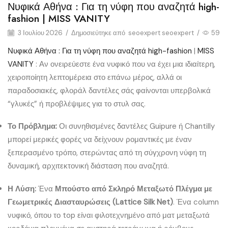
Νυφικά Αθήνα : Για τη νύφη που αναζητά high-
fashion | MISS VANITY
3 Ιουλίου 2026
/
Δημοσιεύτηκε από
seoexpert seoexpert
/
59
Νυφικά Αθήνα : Για τη νύφη που αναζητά high-fashion
|
MISS
VANITY
: Αν ονειρεύεστε ένα νυφικό που να έχει μια ιδιαίτερη,
χειροποίητη λεπτομέρεια στο επάνω μέρος, αλλά οι
παραδοσιακές, φλοράλ δαντέλες σάς φαίνονται υπερβολικά
“γλυκές” ή προβλέψιμες για το στυλ σας.
Το Πρόβλημα:
Οι συνηθισμένες δαντέλες Guipure ή Chantilly
μπορεί μερικές φορές να δείχνουν ρομαντικές με έναν
ξεπερασμένο τρόπο, στερώντας από τη σύγχρονη νύφη τη
δυναμική, αρχιτεκτονική διάσταση που αναζητά.
Η Λύση:
Ένα
Μπούστο από Σκληρό Μεταξωτό Πλέγμα με
Γεωμετρικές Διασταυρώσεις (Lattice Silk Net)
. Ένα column
νυφικό, όπου το top είναι φιλοτεχνημένο από ματ μεταξωτά