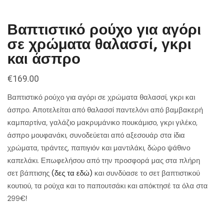
Βαπτιστικό ρούχο για αγόρι
σε χρώματα θαλασσί, γκρι
και άσπρο
€
169.00
Βαπτιστικό ρούχο για αγόρι σε χρώματα θαλασσί, γκρι και
άσπρο. Αποτελείται από θαλασσί παντελόνι από βαμβακερή
καμπαρτίνα, γαλάζιο μακρυμάνικο πουκάμισο, γκρι γιλέκο,
άσπρο μουφανάκι, συνοδεύεται από αξεσουάρ στα ίδια
χρώματα, τιράντες, παπιγιόν και μαντιλάκι, δώρο ψάθινο
καπελάκι. Επωφελήσου από την προσφορά μας στα πλήρη
σετ βάπτισης
(δες τα εδώ)
και συνδύασε το σετ βαπτιστικού
κουτιού, τα ρούχα και το παπουτσάκι και απόκτησέ τα όλα στα
299€!